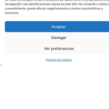
monto
navegación o las identificaciones únicas en este sitio. No consentir o retirar e
del
consentimiento, puede afectar negativamente a ciertas características y
bono
funciones.
al
menos
33
Aceptar
veces
para
Denegar
poder
retirar
cualquiera
Ver preferencias
de
sus
Política de cookies
ganancias,
no
ganarás
nada
cuando
juegues
una
tragamonedas
sin
pagar
nada