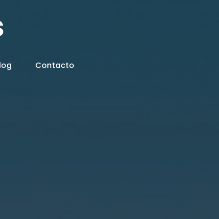
s
log
Contacto