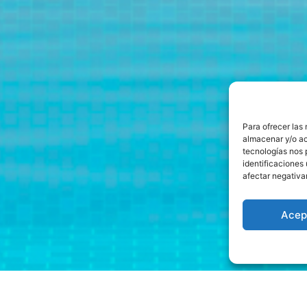
Para ofrecer las
almacenar y/o ac
tecnologías nos 
identificaciones 
afectar negativa
Acep