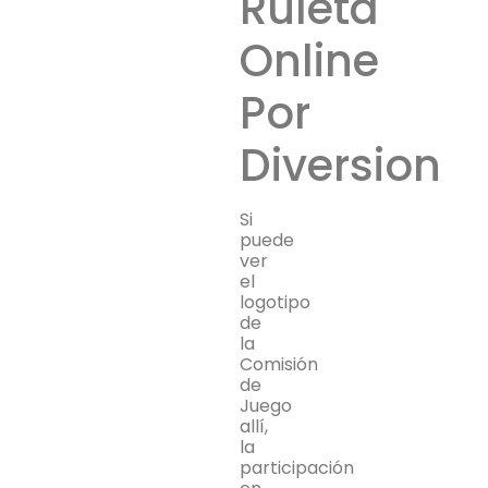
Ruleta
Online
Por
Diversion
Si
puede
ver
el
logotipo
de
la
Comisión
de
Juego
allí,
la
participación