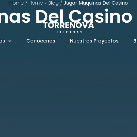
Home
/
Home > Blog
/
Jugar Maquinas Del Casino
nas Del Casino
ios
Conócenos
Nuestros Proyectos
B