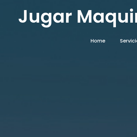
Jugar Maqui
Home
Servic