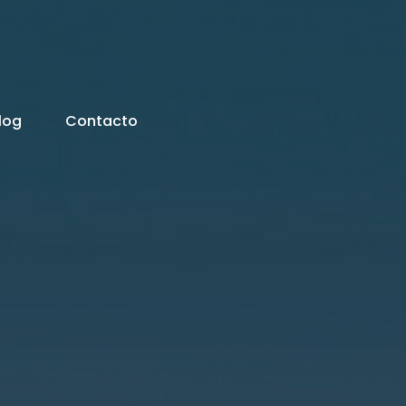
log
Contacto