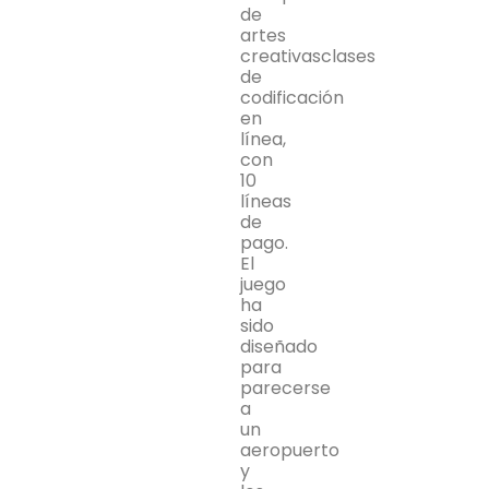
de
artes
creativasclases
de
codificación
en
línea,
con
10
líneas
de
pago.
El
juego
ha
sido
diseñado
para
parecerse
a
un
aeropuerto
y