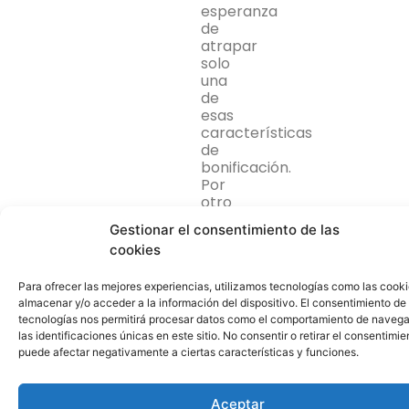
esperanza
de
atrapar
solo
una
de
esas
características
de
bonificación.
Por
otro
lado,
Gestionar el consentimiento de las
aunque
cookies
no
parece
que
Para ofrecer las mejores experiencias, utilizamos tecnologías como las cook
almacenar y/o acceder a la información del dispositivo. El consentimiento de
se
tecnologías nos permitirá procesar datos como el comportamiento de navega
esté
las identificaciones únicas en este sitio. No consentir o retirar el consentimie
sumando
puede afectar negativamente a ciertas características y funciones.
a
la
atmósfera
Aceptar