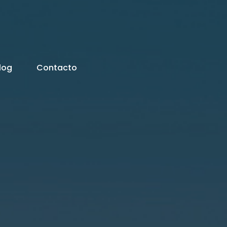
log
Contacto