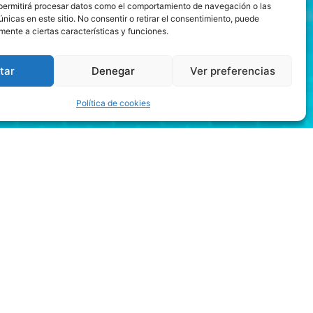
permitirá procesar datos como el comportamiento de navegación o las
únicas en este sitio. No consentir o retirar el consentimiento, puede
mente a ciertas características y funciones.
tar
Denegar
Ver preferencias
Política de cookies
gias de apuestas. Jugar
 jugar en un casino en