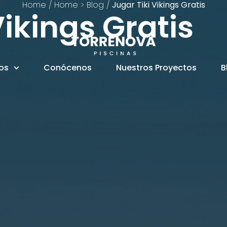
Home
/
Home > Blog
/
Jugar Tiki Vikings Gratis
Vikings Gratis
ios
Conócenos
Nuestros Proyectos
B