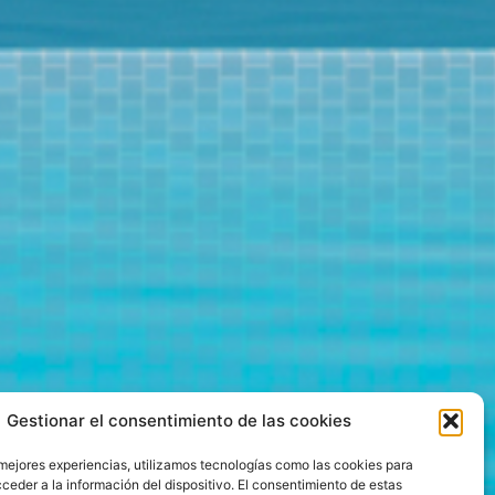
Gestionar el consentimiento de las cookies
 mejores experiencias, utilizamos tecnologías como las cookies para
ceder a la información del dispositivo. El consentimiento de estas