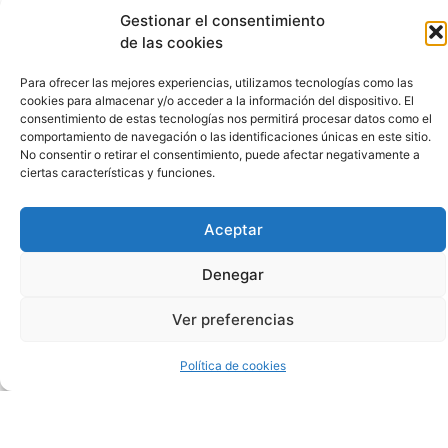
Gestionar el consentimiento
de las cookies
La
Para ofrecer las mejores experiencias, utilizamos tecnologías como las
cookies para almacenar y/o acceder a la información del dispositivo. El
consentimiento de estas tecnologías nos permitirá procesar datos como el
Ruleta
comportamiento de navegación o las identificaciones únicas en este sitio.
No consentir o retirar el consentimiento, puede afectar negativamente a
En
ciertas características y funciones.
Vivo
Aceptar
Denegar
Los
ejemplos
Ver preferencias
incluyen
teléfonos
inteligentes
Política de cookies
y
tabletas
como
iPhone,