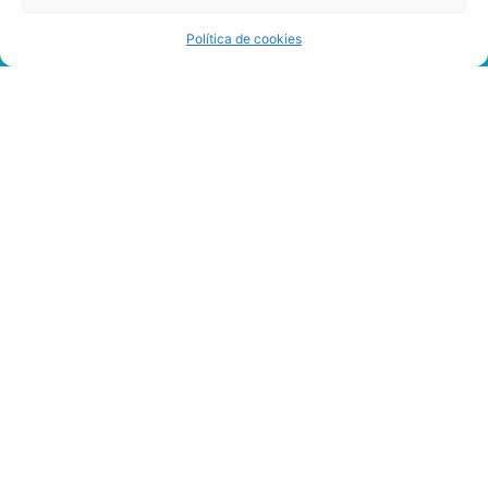
Política de cookies
Los
Mejores
Casinos
Cripto
Vip
Lo