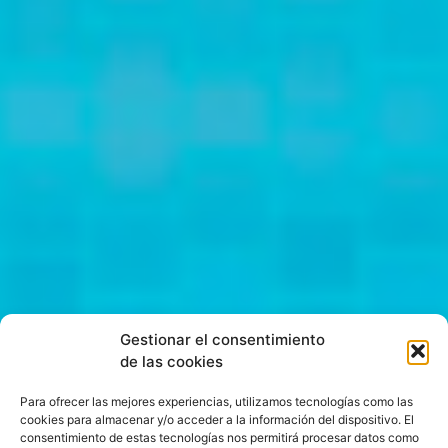
Gestionar el consentimiento
de las cookies
Para ofrecer las mejores experiencias, utilizamos tecnologías como las
cookies para almacenar y/o acceder a la información del dispositivo. El
consentimiento de estas tecnologías nos permitirá procesar datos como