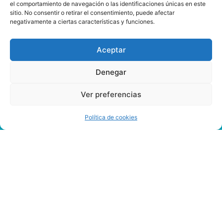
el comportamiento de navegación o las identificaciones únicas en este
sitio. No consentir o retirar el consentimiento, puede afectar
negativamente a ciertas características y funciones.
Aceptar
Denegar
Ver preferencias
Política de cookies
Luckia
Slots