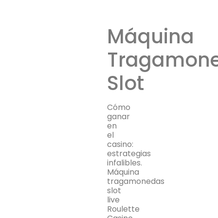
Máquina
Tragamon
Slot
Cómo
ganar
en
el
casino:
estrategias
infalibles.
Máquina
tragamonedas
slot
live
Roulette