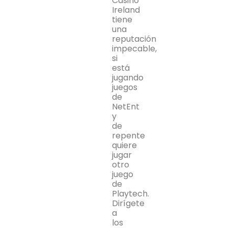
Casino
Ireland
tiene
una
reputación
impecable,
si
está
jugando
juegos
de
NetEnt
y
de
repente
quiere
jugar
otro
juego
de
Playtech.
Dirígete
a
los