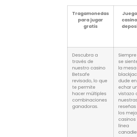
Tragamonedas
Juego
para jugar
casino
gratis
depos
Descubra a
Siempre
través de
se sient
nuestro casino
la mesa
Betsafe
blackjac
revisado, lo que
dude en
te permite
echar u
hacer múltiples
vistazo 
combinaciones
nuestra
ganadoras.
reseñas
los mej
casinos
línea
canadie