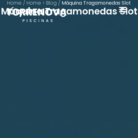
Home
/
Home > Blog
/
Máquina Tragamonedas Slot
Máquina Tragamonedas Slot