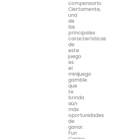
compensarlo.
Ciertamente,
una
de
las
principales
características
de
este
juego
es
el
minijuego
gamble
que
te
brinda
aún
más
oportunidades
de
ganar.
Fun
Casino