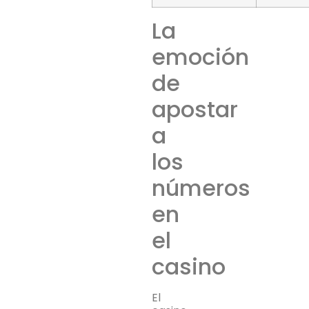
La
emoción
de
apostar
a
los
números
en
el
casino
El