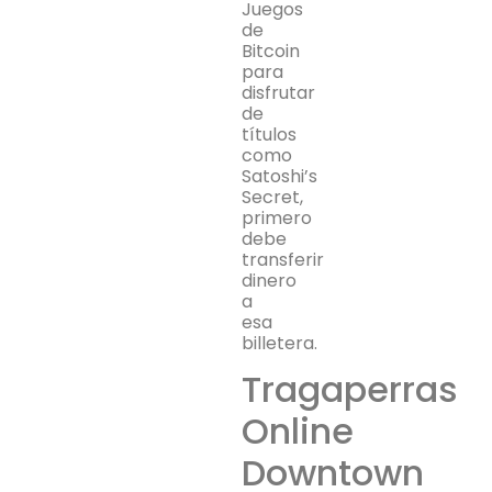
Juegos
de
Bitcoin
para
disfrutar
de
títulos
como
Satoshi’s
Secret,
primero
debe
transferir
dinero
a
esa
billetera.
Tragaperras
Online
Downtown