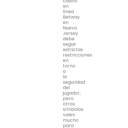
casino
en
línea
Betway
en
Nueva
Jersey
debe
seguir
estrictas
restricciones
en
torno
a
la
seguridad
del
jugador,
pero
otros
símbolos
valen
mucho
para