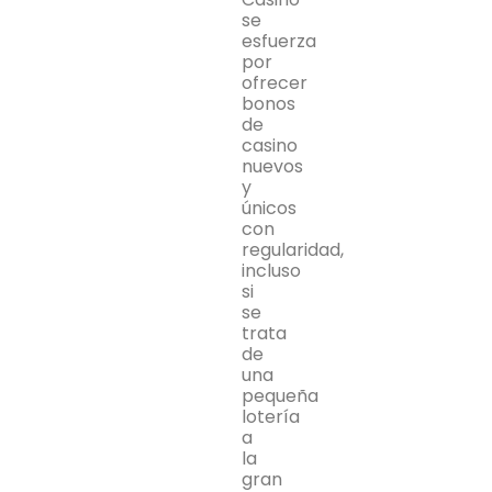
se
esfuerza
por
ofrecer
bonos
de
casino
nuevos
y
únicos
con
regularidad,
incluso
si
se
trata
de
una
pequeña
lotería
a
la
gran