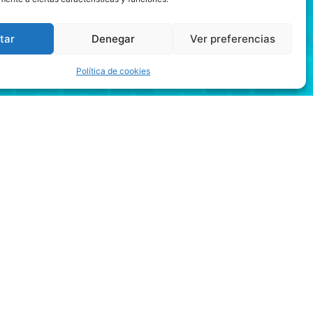
tar
Denegar
Ver preferencias
Política de cookies
o 50 Giros
 una gran cantidad de
a ruleta: consejos para
ta sección, mientras que
ial más alta. Puedes