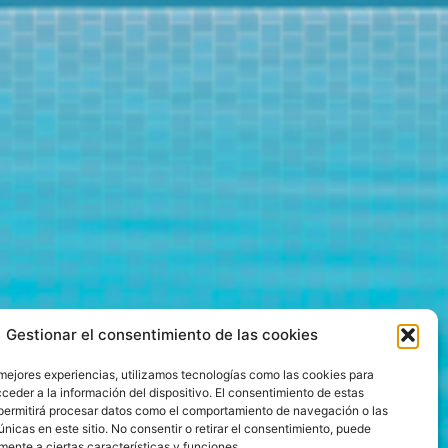
Gestionar el consentimiento de las cookies
 mejores experiencias, utilizamos tecnologías como las cookies para
ceder a la información del dispositivo. El consentimiento de estas
permitirá procesar datos como el comportamiento de navegación o las
únicas en este sitio. No consentir o retirar el consentimiento, puede
mente a ciertas características y funciones.