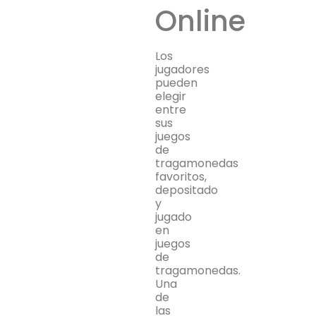
Online
Los
jugadores
pueden
elegir
entre
sus
juegos
de
tragamonedas
favoritos,
depositado
y
jugado
en
juegos
de
tragamonedas.
Una
de
las