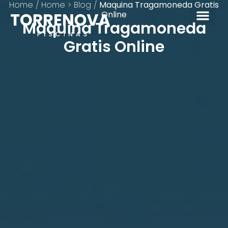
Home
/
Home > Blog
/
Maquina Tragamoneda Gratis
Online
Maquina Tragamoneda
Gratis Online