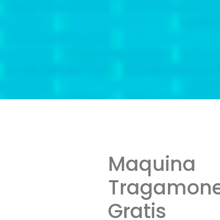
Maquina
Tragamon
Gratis