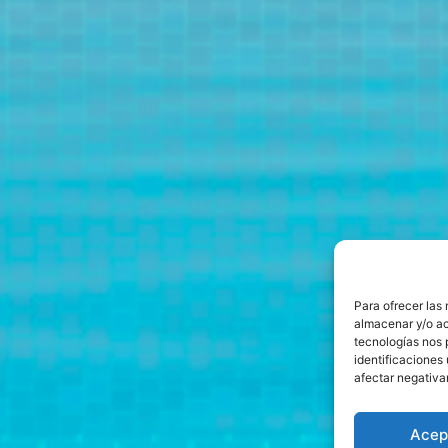
Para ofrecer las
almacenar y/o ac
tecnologías nos 
identificaciones 
afectar negativa
Acep