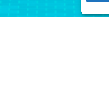
Tragamonedas Ruleta 
e se active un juego de bonificación, maquinas tragamon
los términos no son razonables y no ve forma de obtener 
as mitiga esto.
jugar al casino en vivo
Baccarat en linea
juego en el casino.