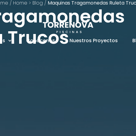
ome
/
Home > Blog
/
Maquinas Tragamonedas Ruleta Tru
Tragamonedas
a Trucos
ios
Conócenos
Nuestros Proyectos
B