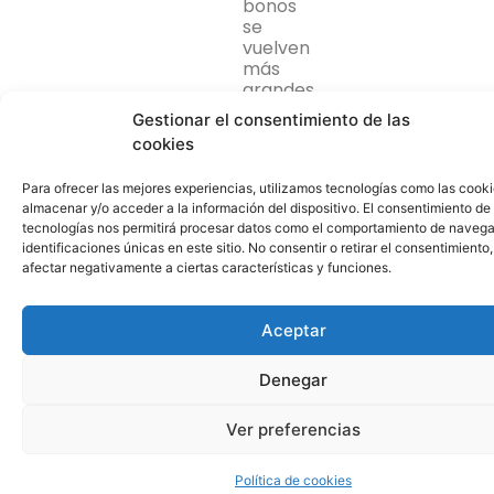
bonos
se
vuelven
más
grandes
y
Gestionar el consentimiento de las
mejores.
cookies
¿Cómo
Para ofrecer las mejores experiencias, utilizamos tecnologías como las cook
elegir
almacenar y/o acceder a la información del dispositivo. El consentimiento de
tecnologías nos permitirá procesar datos como el comportamiento de navega
la
identificaciones únicas en este sitio. No consentir o retirar el consentimiento
afectar negativamente a ciertas características y funciones.
mesa
Aceptar
de
blackjack
Denegar
perfecta
Ver preferencias
en
Política de cookies