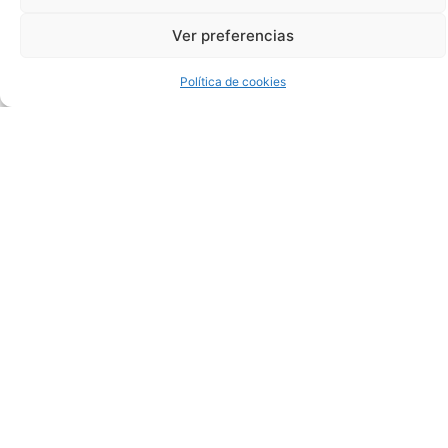
interiorismo
aporta
Ver preferencias
a
los
Política de cookies
salones
la
calidez
perfecta
tanto
para
una
reunión
de
empresa
como
para
un
banquete
de
boda,
el
juego
se