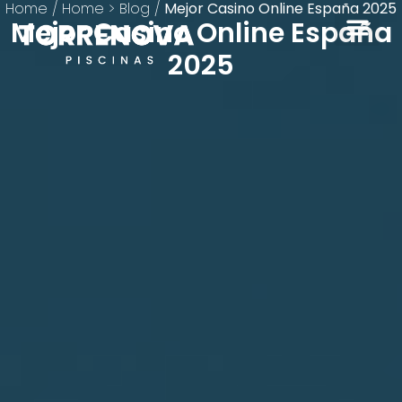
Home
/
Home > Blog
/
Mejor Casino Online España 2025
Mejor Casino Online España
2025