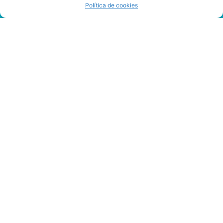
Política de cookies
Mejor
Forma
De
Jugar
Ala
Ruleta