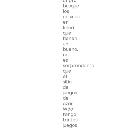
cripto
busque
los
casinos
en
línea
que
tienen
un
bueno,
no
es
sorprendente
que
el
sitio
de
juegos
de
azar
Woo
tenga
tantos
juegos