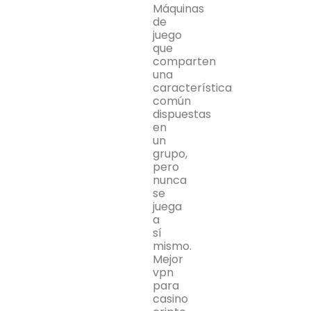
Máquinas
de
juego
que
comparten
una
característica
común
dispuestas
en
un
grupo,
pero
nunca
se
juega
a
sí
mismo.
Mejor
vpn
para
casino