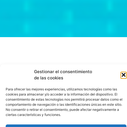
Mejores
Gestionar el consentimiento
de las cookies
Casinos
Para ofrecer las mejores experiencias, utilizamos tecnologías como las
cookies para almacenar y/o acceder a la información del dispositivo. El
Con
consentimiento de estas tecnologías nos permitirá procesar datos como el
comportamiento de navegación o las identificaciones únicas en este sitio.
No consentir o retirar el consentimiento, puede afectar negativamente a
Cripto
ciertas características y funciones.