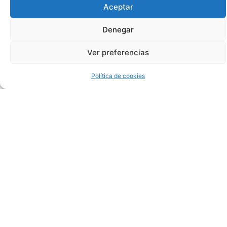
Sin
Aceptar
Depósito
Denegar
Incluso
Ver preferencias
cuando
miras
Política de cookies
más
allá
de
las
animaciones
de
cuento
de
hadas
y
los
colores
brillantes,
cuentan
con
un