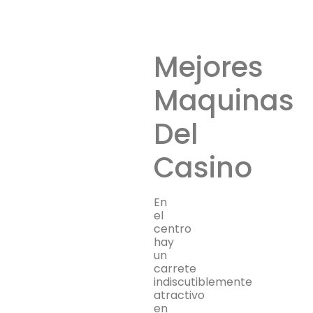
Mejores
Maquinas
Del
Casino
En
el
centro
hay
un
carrete
indiscutiblemente
atractivo
en