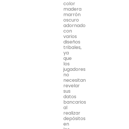
color
madera
marrón
oscuro
adornado
con
varios
diseños
tribales,
ya
que
los
jugadores
no
necesitan
revelar
sus
datos
bancarios
al
realizar
depósitos
en