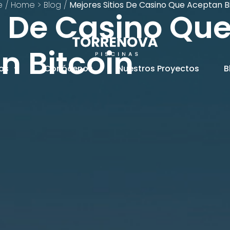
e
/
Home > Blog
/
Mejores Sitios De Casino Que Aceptan B
s De Casino Qu
n Bitcoin
ios
Conócenos
Nuestros Proyectos
B