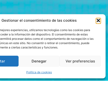
Gestionar el consentimiento de las cookies
 mejores experiencias, utilizamos tecnologías como las cookies para
ceder a la información del dispositivo. El consentimiento de estas
permitirá procesar datos como el comportamiento de navegación o las
únicas en este sitio. No consentir o retirar el consentimiento, puede
mente a ciertas características y funciones.
tar
Denegar
Ver preferencias
Política de cookies