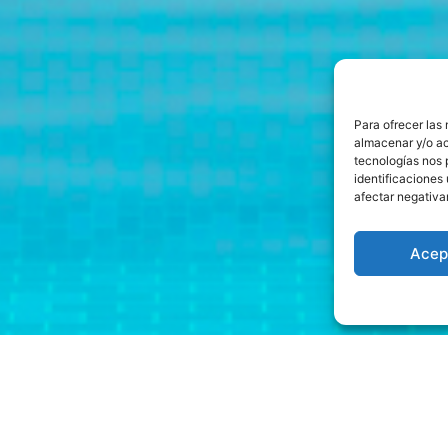
Para ofrecer las
almacenar y/o ac
tecnologías nos 
identificaciones 
afectar negativa
Acep