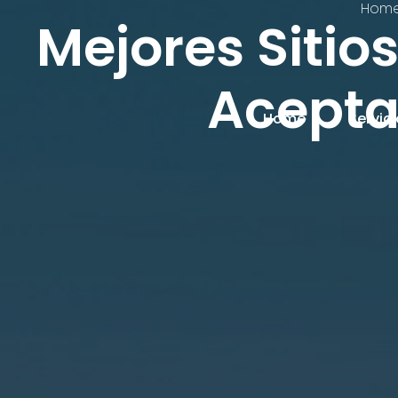
Hom
Mejores Sitio
Acepta
Home
Servic