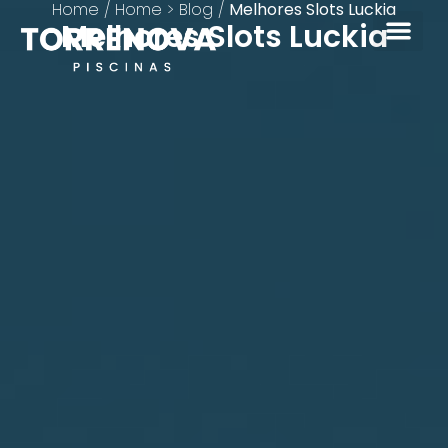
Home
/
Home > Blog
/
Melhores Slots Luckia
Melhores Slots Luckia