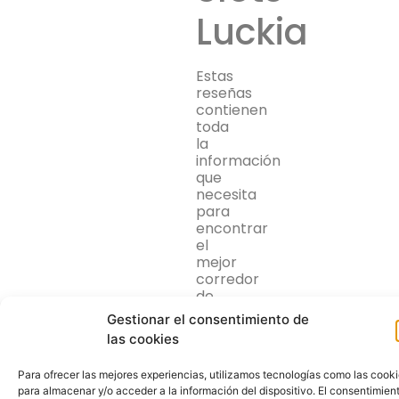
Luckia
Estas
reseñas
contienen
toda
la
información
que
necesita
para
encontrar
el
mejor
corredor
de
apuestas
Gestionar el consentimiento de
en
las cookies
línea
y
Para ofrecer las mejores experiencias, utilizamos tecnologías como las cook
los
para almacenar y/o acceder a la información del dispositivo. El consentimien
apostadores