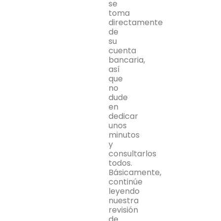
se
toma
directamente
de
su
cuenta
bancaria,
así
que
no
dude
en
dedicar
unos
minutos
y
consultarlos
todos.
Básicamente,
continúe
leyendo
nuestra
revisión
de