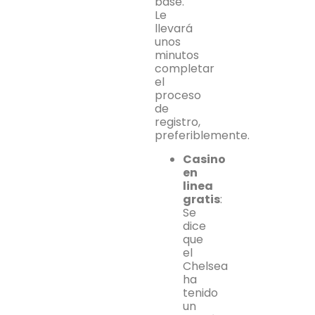
base.
Le
llevará
unos
minutos
completar
el
proceso
de
registro,
preferiblemente.
Casino
en
linea
gratis
:
Se
dice
que
el
Chelsea
ha
tenido
un