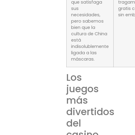
que satisfaga
tragam
sus
gratis 
necesidades,
sin emb
pero sabemos
bien que la
cultura de China
está
indisolublemente
ligada a las
máscaras.
Los
juegos
más
divertidos
del
casino