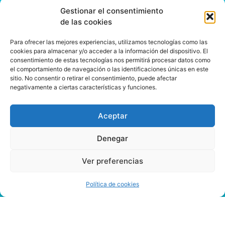
Gestionar el consentimiento
de las cookies
Para ofrecer las mejores experiencias, utilizamos tecnologías como las
cookies para almacenar y/o acceder a la información del dispositivo. El
consentimiento de estas tecnologías nos permitirá procesar datos como
el comportamiento de navegación o las identificaciones únicas en este
sitio. No consentir o retirar el consentimiento, puede afectar
negativamente a ciertas características y funciones.
Aceptar
Denegar
Ver preferencias
Política de cookies