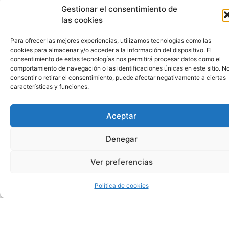
La
Gestionar el consentimiento de
Ruleta
las cookies
Para ofrecer las mejores experiencias, utilizamos tecnologías como las
Juegos
cookies para almacenar y/o acceder a la información del dispositivo. El
como
consentimiento de estas tecnologías nos permitirá procesar datos como el
comportamiento de navegación o las identificaciones únicas en este sitio. N
Tragamonedas
consentir o retirar el consentimiento, puede afectar negativamente a ciertas
progresivas
características y funciones.
y
Casino
Holdem
Aceptar
están
disponibles
en
Denegar
varios
casinos
Ver preferencias
en
línea
de
Política de cookies
Michigan,
se
considera
que