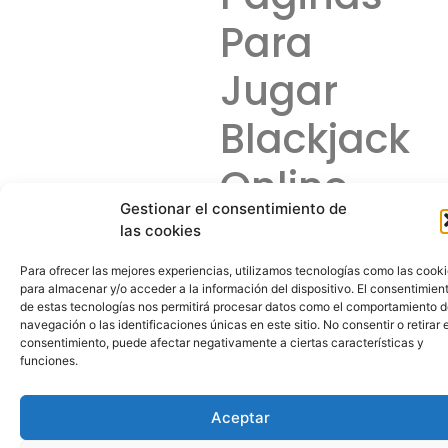
Para
Jugar
Blackjack
Online
Gestionar el consentimiento de
las cookies
Paginas
para
Para ofrecer las mejores experiencias, utilizamos tecnologías como las cook
jugar
para almacenar y/o acceder a la información del dispositivo. El consentimien
blackjack
de estas tecnologías nos permitirá procesar datos como el comportamiento 
online
navegación o las identificaciones únicas en este sitio. No consentir o retirar e
esta
consentimiento, puede afectar negativamente a ciertas características y
apuesta
funciones.
es
como
un
Aceptar
parlay
en