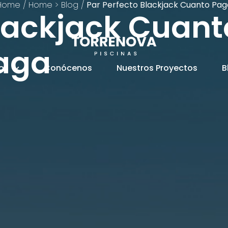
Home
/
Home > Blog
/
Par Perfecto Blackjack Cuanto Pag
Blackjack Cuant
aga
ios
Conócenos
Nuestros Proyectos
B