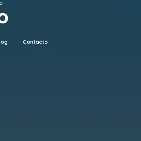
a
o
log
Contacto