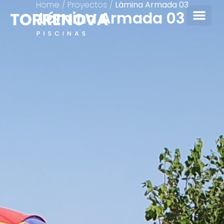
Home
/
Proyectos
/
Lámina Armada 03
Lámina Armada 03