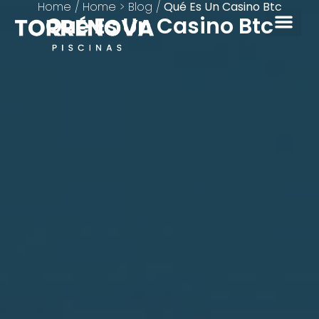
Home
/
Home > Blog
/
Qué Es Un Casino Btc
Qué Es Un Casino Btc