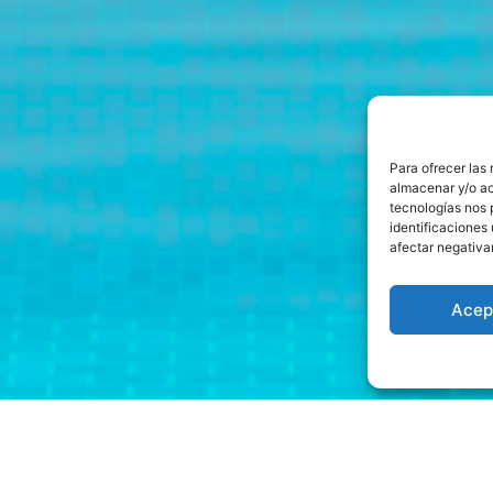
Para ofrecer las
almacenar y/o ac
tecnologías nos 
identificaciones 
afectar negativa
Acep