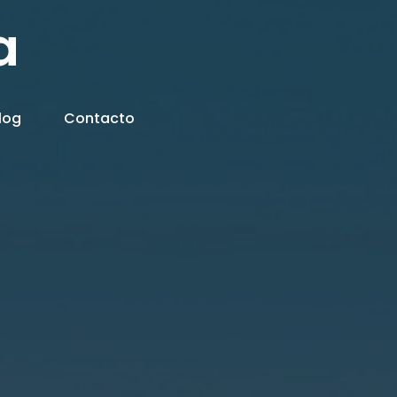
a
log
Contacto