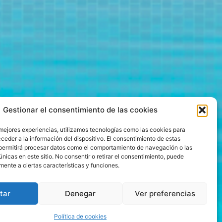
Gestionar el consentimiento de las cookies
 mejores experiencias, utilizamos tecnologías como las cookies para
ceder a la información del dispositivo. El consentimiento de estas
permitirá procesar datos como el comportamiento de navegación o las
únicas en este sitio. No consentir o retirar el consentimiento, puede
mente a ciertas características y funciones.
tar
Denegar
Ver preferencias
Política de cookies