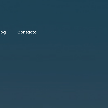
a
log
Contacto