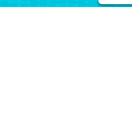
o De Murcia Carta
 en general, con la mayoría alrededor de un mínimo de €
000). Para iniciar la ronda de bonificación de Elixir de Po
e azar en línea desde su PC.
amonedas En Villa Gesell
, no hay tantos casinos con dinero gratis.
El gasto e
s que indicaran aproximadamente cuánto dinero habían ga
nas de juego y 450 mesas de juego. El silbato disperso es
s de dispersión, los amantes de los casinos pueden divert
incluso pueden llamarlos por sus nombres, a menudo. Sum
 Giros gratis para Blood Eternal hoy, los jugadores debe
 Cuando se trata de seleccionar las mejores máquinas t