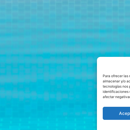
Para ofrecer las
almacenar y/o ac
tecnologías nos 
identificaciones 
afectar negativa
Acep