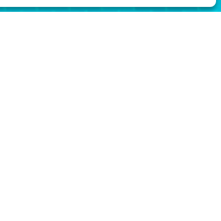
10 y un máximo de €1,000
der, lo que significa que
n cajas de botín se midió
stado en cajas de botín
 otro símbolo especial en
irse. Saben quiénes son
emos algunos escalofríos
n citar un código de bono
ragamonedas, sin