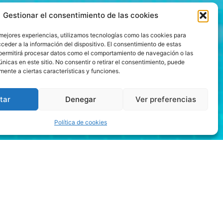
Gestionar el consentimiento de las cookies
 mejores experiencias, utilizamos tecnologías como las cookies para
ceder a la información del dispositivo. El consentimiento de estas
permitirá procesar datos como el comportamiento de navegación o las
únicas en este sitio. No consentir o retirar el consentimiento, puede
mente a ciertas características y funciones.
tar
Denegar
Ver preferencias
Política de cookies
ósito 50