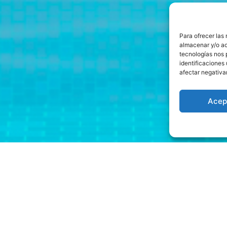
Para ofrecer las
almacenar y/o ac
tecnologías nos 
identificaciones 
afectar negativa
Acep
ts Casino Bono Sin Dep