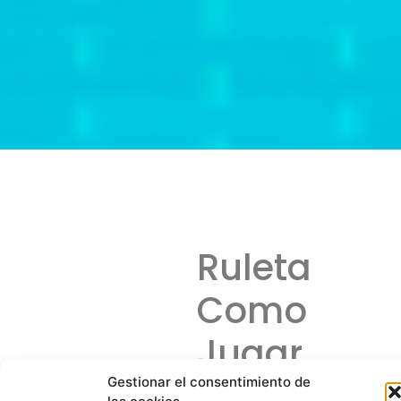
Ruleta
Como
Jugar
Gestionar el consentimiento de
Ruleta