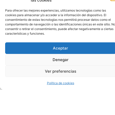
las cookies
como
jugar
Para ofrecer las mejores experiencias, utilizamos tecnologías como las
duda
cookies para almacenar y/o acceder a la información del dispositivo. El
en
consentimiento de estas tecnologías nos permitirá procesar datos como el
probar
comportamiento de navegación o las identificaciones únicas en este sitio. N
un
consentir o retirar el consentimiento, puede afectar negativamente a ciertas
casino
características y funciones.
en
vivo
porque
Aceptar
no
está
Denegar
seguro
de
Ver preferencias
qué
esperar,
siempre
Política de cookies
debe
leer
los
Términos
y
condiciones