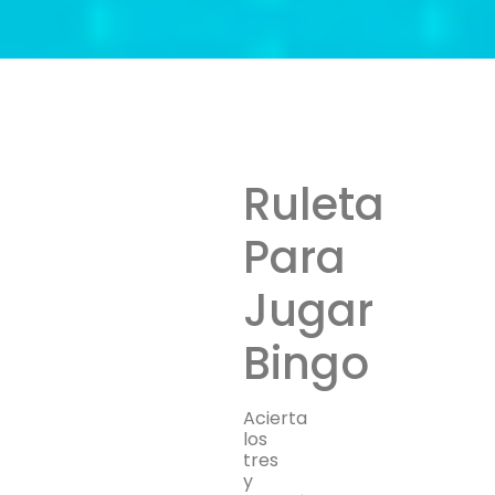
Ruleta
Para
Jugar
Bingo
Acierta
los
tres
y