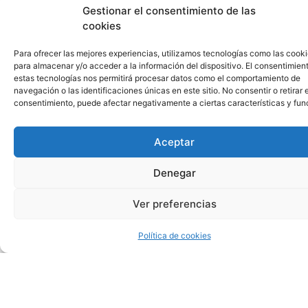
progresivos.
Gestionar el consentimiento de las
Como
cookies
Ganar
Para ofrecer las mejores experiencias, utilizamos tecnologías como las cook
para almacenar y/o acceder a la información del dispositivo. El consentimien
En
estas tecnologías nos permitirá procesar datos como el comportamiento de
navegación o las identificaciones únicas en este sitio. No consentir o retirar e
La
consentimiento, puede afectar negativamente a ciertas características y fun
Ruleta
Aceptar
Con
Denegar
5
Ver preferencias
Euros
Política de cookies
1.
Casinos
Tal vez a
bitcoin
de las
sin
condicio
depósito
establec