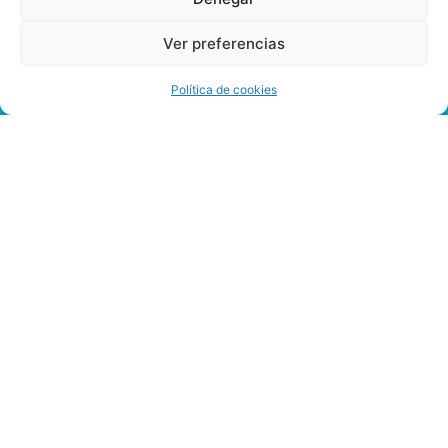
Ver preferencias
Política de cookies
Software
Bingo
Profesional
Vaya
a
la