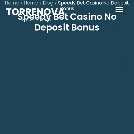
Home
/
Home > Blog
/
Speedy Bet Casino No Deposit
Bonus
Speedy Bet Casino No
Deposit Bonus