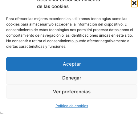
de las cookies
Strategia
Para ofrecer las mejores experiencias, utilizamos tecnologías como las
cookies para almacenar y/o acceder a la información del dispositivo. El
De
consentimiento de estas tecnologías nos permitirá procesar datos como el
comportamiento de navegación o las identificaciones únicas en este sitio.
Baza
No consentir o retirar el consentimiento, puede afectar negativamente a
ciertas características y funciones.
Blackjack
Aceptar
Todos
Denegar
estos
son
Ver preferencias
accesibles
instantáneamente
en
Política de cookies
línea,
strategia
de
baza
blackjack