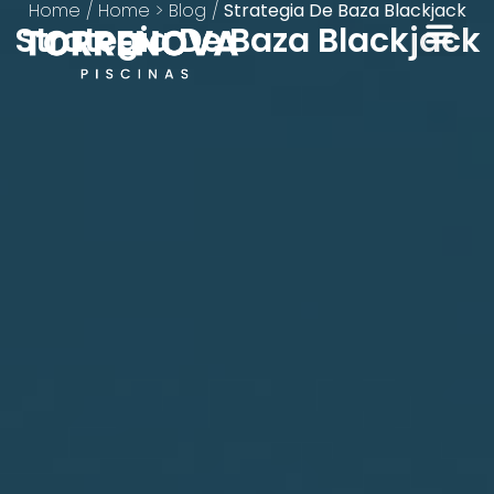
Home
/
Home > Blog
/
Strategia De Baza Blackjack
Strategia De Baza Blackjack