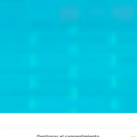
Gestionar el consentimiento