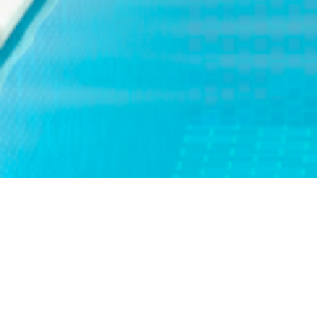
Tiger Fox 
Bonus Cod