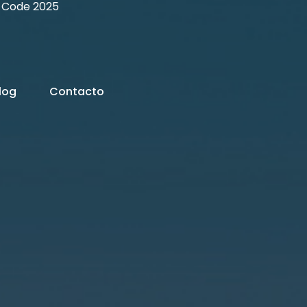
s Code 2025
log
Contacto