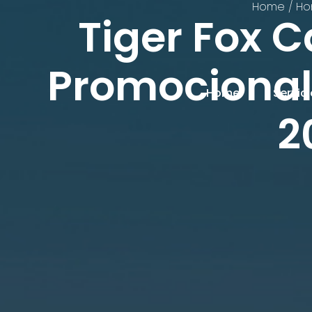
Home
/
Ho
Tiger Fox 
Promocional
Home
Servic
2