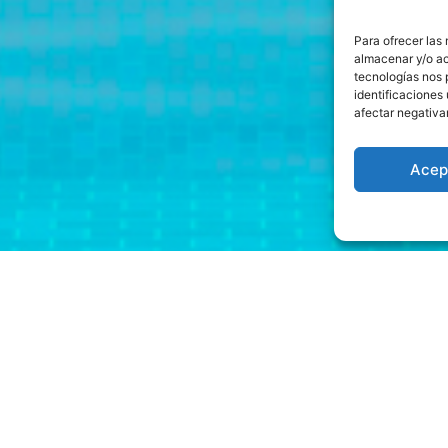
Para ofrecer las
almacenar y/o ac
tecnologías nos 
identificaciones 
afectar negativa
Acep
Casino Codigo Promoci
e 2025