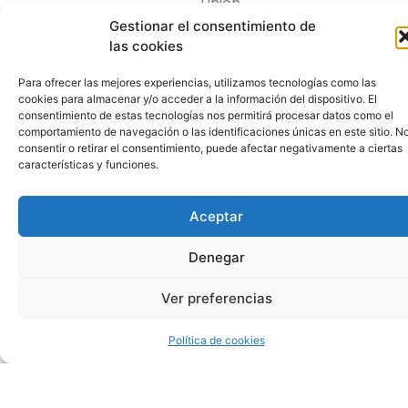
Unión
en
Gestionar el consentimiento de
1864
las cookies
y
estaba
Para ofrecer las mejores experiencias, utilizamos tecnologías como las
habitada
cookies para almacenar y/o acceder a la información del dispositivo. El
principalmente
consentimiento de estas tecnologías nos permitirá procesar datos como el
por
comportamiento de navegación o las identificaciones únicas en este sitio. N
personas
consentir o retirar el consentimiento, puede afectar negativamente a ciertas
que
características y funciones.
venían
en
busca
Aceptar
de
oro,
Denegar
todo
para
casinos
Ver preferencias
estas
actividades
Política de cookies
vienen
en
una
mezcla