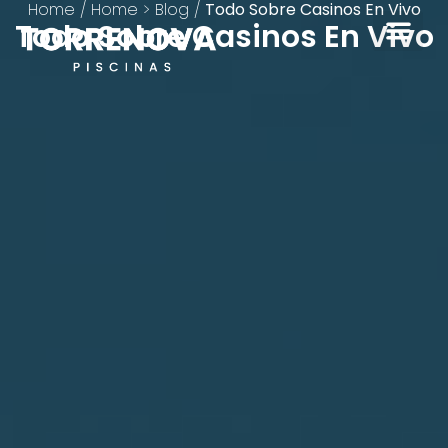
Home
/
Home > Blog
/
Todo Sobre Casinos En Vivo
Todo Sobre Casinos En Vivo