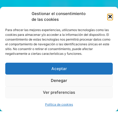
Gestionar el consentimiento
de las cookies
Para ofrecer las mejores experiencias, utilizamos tecnologías como las
cookies para almacenar y/o acceder a la información del dispositivo. El
consentimiento de estas tecnologías nos permitirá procesar datos como
el comportamiento de navegación o las identificaciones únicas en este
sitio. No consentir o retirar el consentimiento, puede afectar
negativamente a ciertas características y funciones.
Aceptar
Denegar
Ver preferencias
Política de cookies