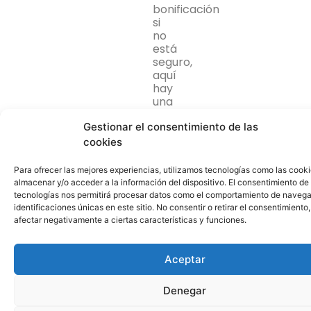
bonificación
si
no
está
seguro,
aquí
hay
una
guía
Gestionar el consentimiento de las
paso
a
cookies
paso
sobre
Para ofrecer las mejores experiencias, utilizamos tecnologías como las cook
cómo
almacenar y/o acceder a la información del dispositivo. El consentimiento de
reclamar
tecnologías nos permitirá procesar datos como el comportamiento de navega
su
identificaciones únicas en este sitio. No consentir o retirar el consentimiento
Código
afectar negativamente a ciertas características y funciones.
de
promoción
Prime
Aceptar
Slot.
Los
Denegar
sitios