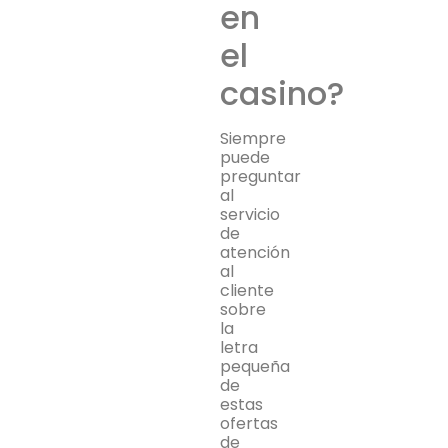
en
el
casino?
Siempre
puede
preguntar
al
servicio
de
atención
al
cliente
sobre
la
letra
pequeña
de
estas
ofertas
de