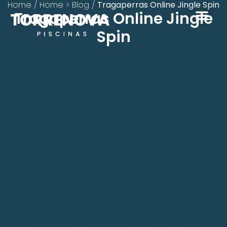
Home
/
Home > Blog
/
Tragaperras Online Jingle Spin
Tragaperras Online Jingle
Spin