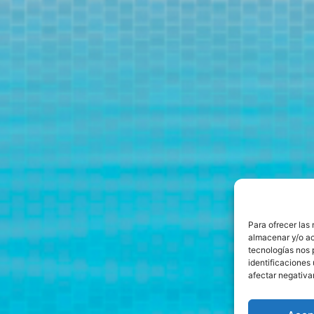
Para ofrecer las
almacenar y/o ac
tecnologías nos 
identificaciones 
afectar negativa