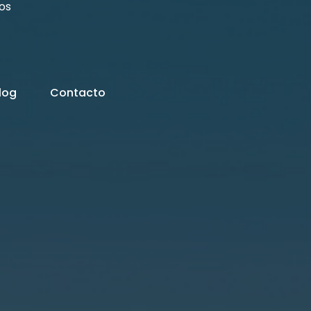
os
log
Contacto