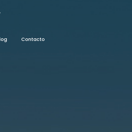
w
log
Contacto