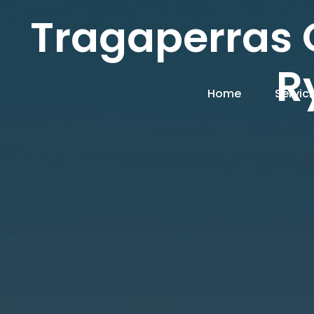
Tragaperras 
R
Home
Servic