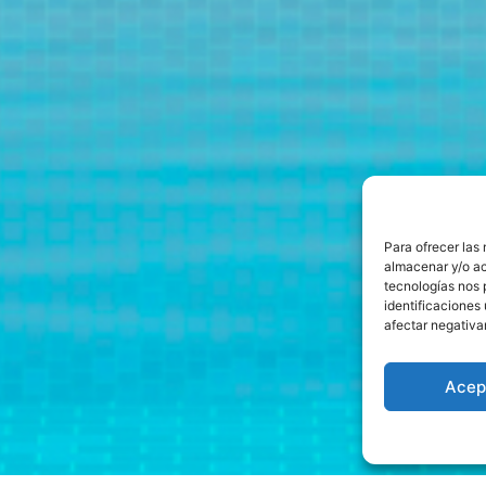
Para ofrecer las
almacenar y/o ac
tecnologías nos 
identificaciones 
afectar negativa
Acep