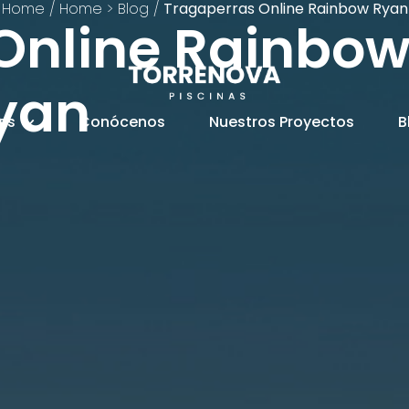
Home
/
Home > Blog
/
Tragaperras Online Rainbow Ryan
Online Rainbo
yan
ios
Conócenos
Nuestros Proyectos
B