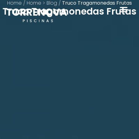
Home
/
Home > Blog
/
Truco Tragamonedas Frutas
Truco Tragamonedas Frutas