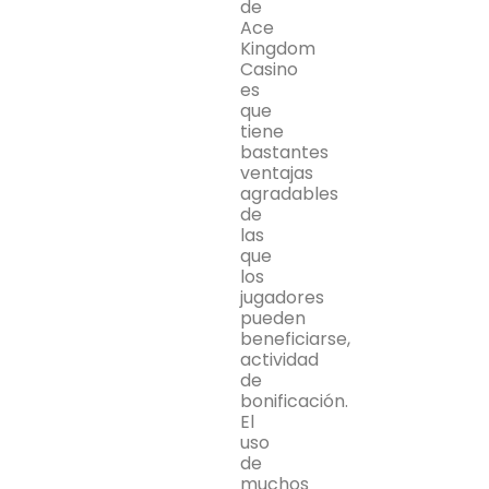
de
Ace
Kingdom
Casino
es
que
tiene
bastantes
ventajas
agradables
de
las
que
los
jugadores
pueden
beneficiarse,
actividad
de
bonificación.
El
uso
de
muchos