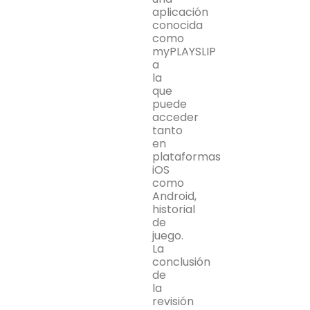
aplicación
conocida
como
myPLAYSLIP
a
la
que
puede
acceder
tanto
en
plataformas
iOS
como
Android,
historial
de
juego.
La
conclusión
de
la
revisión