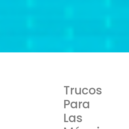
Trucos
Para
Las