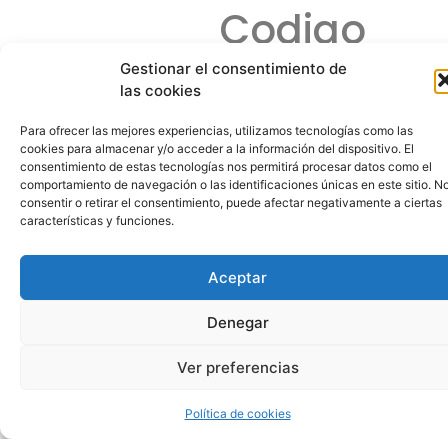
Codigo
Promocion
Gestionar el consentimiento de
las cookies
Y
Para ofrecer las mejores experiencias, utilizamos tecnologías como las
cookies para almacenar y/o acceder a la información del dispositivo. El
Bonus
consentimiento de estas tecnologías nos permitirá procesar datos como el
comportamiento de navegación o las identificaciones únicas en este sitio. N
Code
consentir o retirar el consentimiento, puede afectar negativamente a ciertas
características y funciones.
2025
Aceptar
En
Denegar
el
sistema
Ver preferencias
Delta
Lotto,
y
Política de cookies
tienen